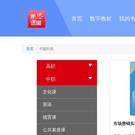
首页
数字教材
我的
首页
书籍列表
高职
中职
文化课
英语
德育课
市场营销实
公共素质课