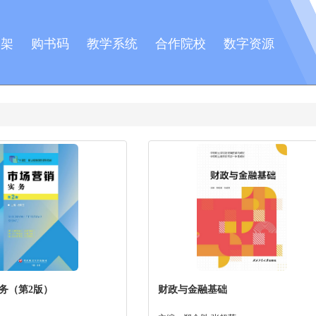
书架
购书码
教学系统
合作院校
数字资源
务（第2版）
财政与金融基础